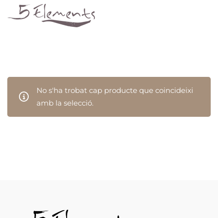
No s'ha trobat cap producte que coincideixi
amb la selecció.