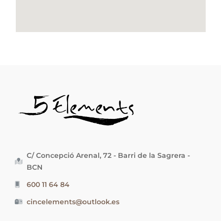
C/ Concepció Arenal, 72 - Barri de la Sagrera -
BCN
600 11 64 84
cincelements@outlook.es